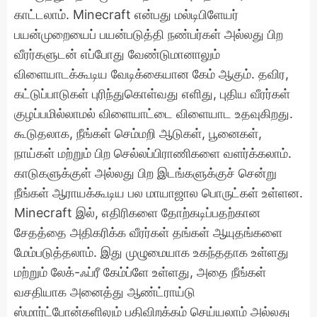
காட்டலாம். Minecraft என்பது மல்டிபிளேயர்
பயன்முறையைப் பயன்படுத்தி நண்பர்கள் அல்லது பிற
வீரர்களுடன் எப்போது வேண்டுமானாலும்
விளையாடக்கூடிய வேடிக்கையான கேம் ஆகும். தவிர,
கட்டுப்பாடுகள் புரிந்துகொள்வது எளிது, புதிய வீரர்கள்
குழப்பமில்லாமல் விளையாட்டை விளையாட உதவுகிறது.
கூடுதலாக, நீங்கள் செம்மறி ஆடுகள், பூனைகள்,
நாய்கள் மற்றும் பிற செல்லப்பிராணிகளை வளர்க்கலாம்.
காடுகளுக்குள் அல்லது பிற இடங்களுக்குச் சென்று
நீங்கள் ஆராயக்கூடிய பல மாயாஜால பொருட்கள் உள்ளன.
Minecraft இல், எதிரிகளை தோற்கடிப்பதற்கான
சேதத்தை அதிகரிக்க வீரர்கள் தங்கள் ஆயுதங்களை
மேம்படுத்தலாம். இது முழுமையாக உகந்ததாக உள்ளது
மற்றும் லேக்-ஃப்ரீ கேம்ப்ளே உள்ளது, அதை நீங்கள்
வசதியாக அனைத்து ஆண்ட்ராய்டு
ஸ்மார்ட்போன்களிலும் பதிவிறக்கம் செய்யலாம் அல்லது