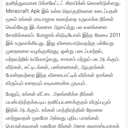
தனித்துவமான பிக்சலேட்டட் கிராபிக்ஸ் கொண்டுள்ளது.
Minecraft Apk இல் உள்ள தொகுதிகளை உடைப்பதன்
மூலம் உங்கள் மாயாஜால உலகத்தை உருவாக்க நீங்கள்
வெவ்வேறு இடங்களை ஆராய்ந்து பல வளங்களை
சேகரிக்கலாம். மோஜாங் ஸ்டுடியோஸ் இந்த கேமை 2011
இல் உருவாக்கியது. இது விளையாடுவதற்கு பல்வேறு
முறைகளை வழங்குகிறது; ஒன்று படைப்பாற்றல்,
மற்றவற்றில் உயிர்வாழ்வது, சாகசம் மற்றும் பல அடங்கும்.
வீடுகள், கட்டிடங்கள், பண்ணைகள், ஆயுதங்கள்
போன்றவற்றை இந்த விளையாட்டில் வீரர்கள் தாங்கள்
விரும்பும் எதையும் வடிவமைக்க முடியும்.
மேலும், உங்கள் வீட்டை அலங்கரிக்க நீங்கள்
பயன்படுத்தக்கூடிய தனிப்பயனாக்குதல் விருப்பமும்
இதில் அடங்கும். உங்கள் பாத்திரத்தின் தோலை
மாற்றுவதன் மூலமோ அல்லது புதிய பாகங்கள்
பொருத்துவதன் மூலமோ நீங்கள் அதை சுவாரஸ்யமாகக்