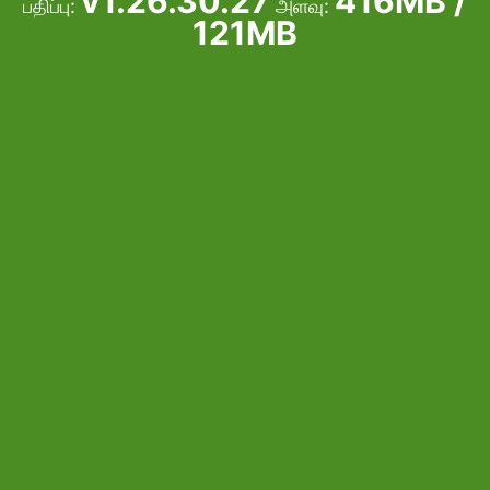
v1.26.30.27
416MB /
பதிப்பு:
அளவு:
121MB