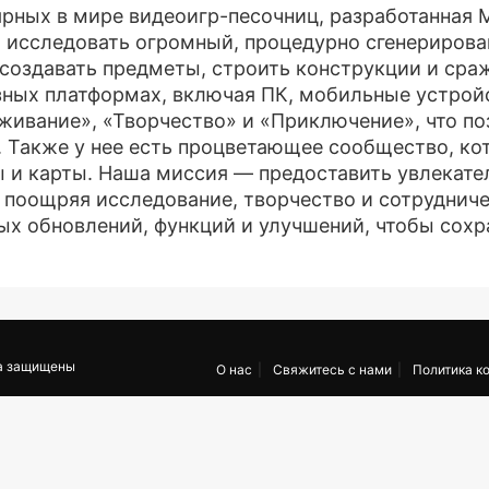
рных в мире видеоигр-песочниц, разработанная M
ам исследовать огромный, процедурно сгенериров
 создавать предметы, строить конструкции и сраж
ных платформах, включая ПК, мобильные устройс
ивание», «Творчество» и «Приключение», что по
. Также у нее есть процветающее сообщество, ко
ы и карты. Наша миссия — предоставить увлекат
, поощряя исследование, творчество и сотруднич
х обновлений, функций и улучшений, чтобы сохр
ва защищены
О нас
Свяжитесь с нами
Политика к